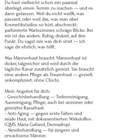
Du hast vielleicht schon ein paarmal
überlegt, einen Termin zu machen — und es
dann gelassen. Weil du nicht weißt, was
passiert, oder weil das, was man über
Kosmetikstudios so hört, abschreckt:
parfümierte Wartezimmer, schräge Blicke. Bei
mir ist das anders. Ruhig, diskret, auf den
Punkt. Du sagst mir, was dich stört — ich
sage dir ehrlich, was hilft.
Was Männerhaut braucht: Männerhaut ist
dicker, talgreicher und wird durch die
tägliche Rasur zusätzlich gereizt. Sie braucht
eine andere Pflege als Frauenhaut — gezielt,
unkompliziert, ohne Chichi.
Mein Angebot für dich:
- Gesichtsbehandlung — Tiefenreinigung,
Ausreinigung, Pflege; auch bei unreiner oder
gereizter Rasurhaut.
- Anti-Aging — gegen erste Falten und
müde Haut, mit dokumentierten Wirkstoffen
(QMS, Maria Galland, Dermadrop).
- Aknebehandlung — für jüngere und
erwachsene Männer.