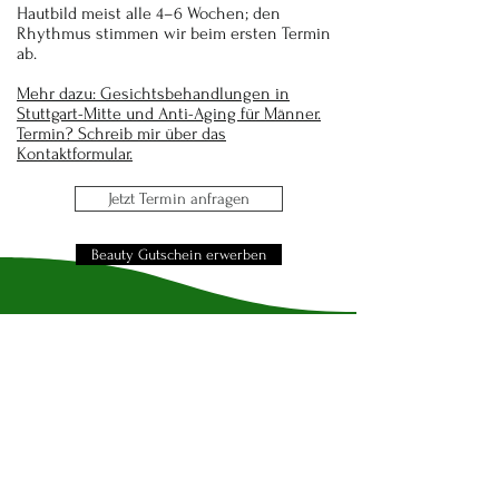
Hautbild meist alle 4–6 Wochen; den
Rhythmus stimmen wir beim ersten Termin
ab.
Mehr dazu:
Gesichtsbehandlungen in
Stuttgart-Mitte
und Anti-Aging für Männer.
Termin? Schreib mir über das
Kontaktformular
.
Jetzt Termin anfragen
Beauty Gutschein erwerben
Kontakt:
Kosmetikstudio
Beauty&Spa No.36
Christophstraße 36
70180 Stuttgart-Mitte
Telefon:
0711 96892797